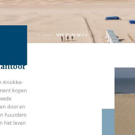
WIE ZIJN WIJ
kantoor
in Knokke-
ement kopen
weede
 en door en
en huurders
n het leven