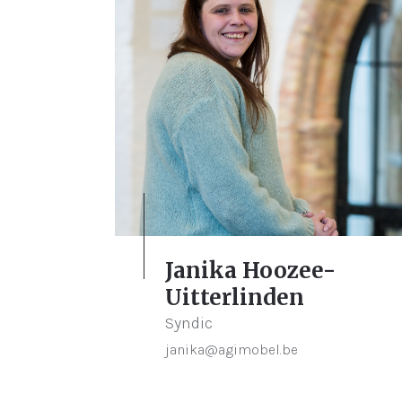
Janika Hoozee-
Uitterlinden
Syndic
janika@agimobel.be