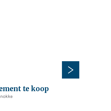
 m²
66 m²
ement te koop
 Knokke