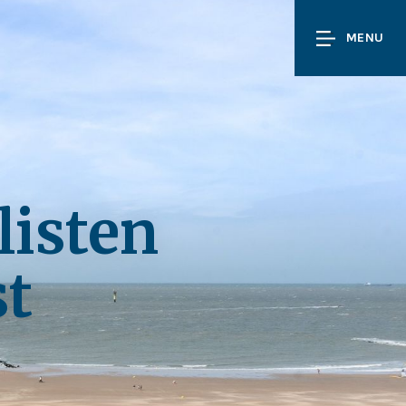
MENU
listen
st