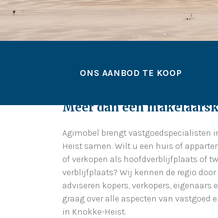
ONS AANBOD TE KOOP
Meer dan een makelaars
Agimobel brengt vastgoedspecialisten 
Heist samen. Wilt u een huis of appart
of verkopen als hoofdverblijfplaats of t
verblijfplaats? Wij kennen de regio door
adviseren kopers, verkopers, eigenaars 
graag over alle aspecten van vastgoed e
in Knokke-Heist.