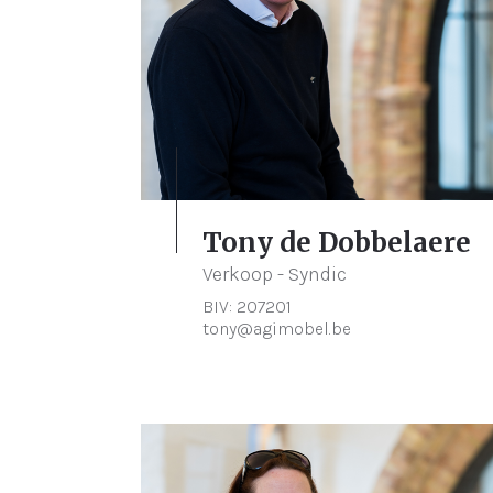
Tony de Dobbelaere
Verkoop - Syndic
BIV: 207201
tony@agimobel.be