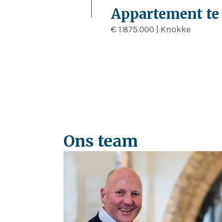
3
112 m²
112 m²
Appartement te
€ 1.875.000 | Knokke
Ons team