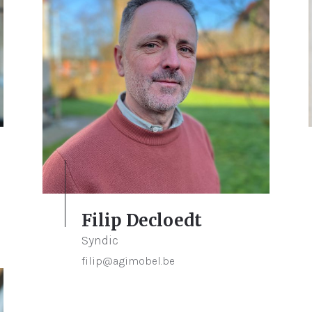
Filip Decloedt
Syndic
filip@agimobel.be