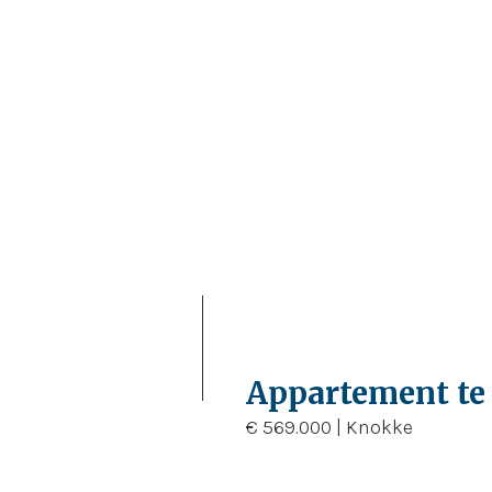
2
87 m²
87 m²
Appartement te
€ 569.000 | Knokke