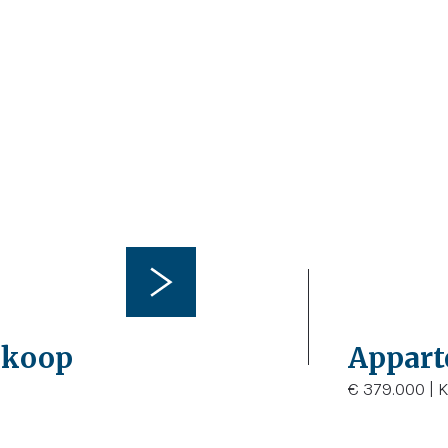
2
66
 koop
Appart
€ 379.000 |